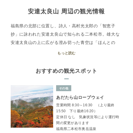
安達太良山 周辺の観光情報
福島県の北部に位置し、詩人・高村光太郎の「智恵子
抄」に詠われた安達太良山で知られる二本松市。雄大な
安達太良山の上に広がる澄み切った青空は「ほんとの
空」として、多くの人に愛されています。城下町として
もっと読む
栄えた歴史情緒溢れる町並みや、美肌の湯としても知ら
れる岳温泉など、山登り以外にもぜひとも寄りたいスポ
おすすめの観光スポット
ットがたくさんあります。せっかくの東北・福島への山
旅、麓の街も巡って思い出をより深いものにしてみては
その他
いかがでしょうか。
あだたら山ロープウェイ
営業時間 8:30～16:30 （上り最終
15:50 下り最終16:20）
定休日 なし 気象状況等により運行時
間の変更があります
福島県二本松市奥岳温泉