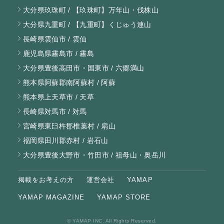
大分県玖珠町 / 【玖珠町】万年山・伐株山
大分県九重町 / 【九重町】くじゅう連山
長崎県雲仙市 / 雲仙
鹿児島県霧島市 / 霧島
大分県豊後高田市・国東市 / 六郷満山
熊本県阿蘇郡南阿蘇村 / 阿蘇
熊本県上天草市 / 天草
長崎県対馬市 / 対馬
宮崎県東臼杵郡椎葉村 / 扇山
福岡県田川郡赤村 / 岩石山
大分県豊後大野市・竹田市 / 祖母山・奥岳川
掲載をお考えの方
運営会社
YAMAP
YAMAP MAGAZINE
YAMAP STORE
© YAMAP INC. All Rights Reserved.