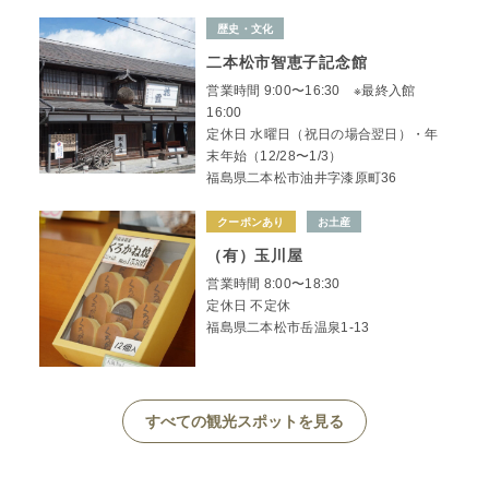
歴史・文化
二本松市智恵子記念館
営業時間 9:00〜16:30 ※最終入館
16:00
定休日 水曜日（祝日の場合翌日）・年
末年始（12/28〜1/3）
福島県二本松市油井字漆原町36
クーポンあり
お土産
（有）玉川屋
営業時間 8:00〜18:30
定休日 不定休
福島県二本松市岳温泉1-13
すべての観光スポットを見る