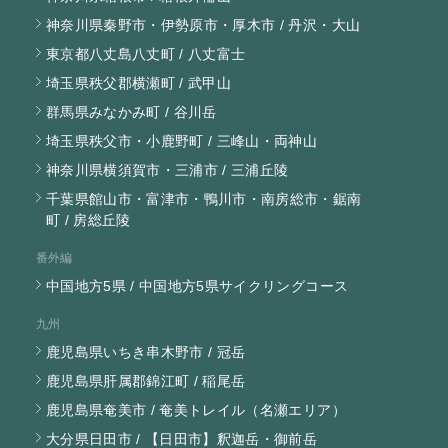
神奈川県秦野市・伊勢原市・厚木市 / 丹沢・大山
東京都八丈島八丈町 / 八丈富士
埼玉県秩父郡横瀬町 / 武甲山
群馬県みなかみ町 / 谷川岳
埼玉県秩父市・小鹿野町 / 三峰山・両神山
神奈川県横須賀市・三浦市 / 三浦丘陵
千葉県館山市・富津市・鴨川市・南房総市・鋸南
町 / 房総丘陵
番外編
中国地方5県 / 中国地方5県サイクリングコース
九州
鹿児島県いちき串木野市 / 冠岳
鹿児島県肝属郡錦江町 / 稲尾岳
鹿児島県奄美市 / 奄美トレイル（名瀬エリア）
大分県日田市 / 【日田市】釈迦岳・御前岳