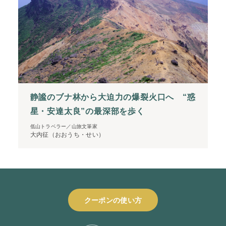
静謐のブナ林から大迫力の爆裂火口へ “惑
星・安達太良”の最深部を歩く
低山トラベラー／山旅文筆家
大内征（おおうち・せい）
クーポンの使い方