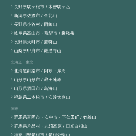
長野県駒ヶ根市 / 木曽駒ヶ岳
新潟県佐渡市 / 金北山
長野県小谷村 / 雨飾山
岐阜県高山市・飛騨市 / 乗鞍岳
長野県大町市 / 鷹狩山
山梨県甲府市 / 羅漢寺山
北海道・東北
北海道釧路市 / 阿寒・摩周
山形県山形市 / 蔵王連峰
山形県酒田市 / 鳥海山
福島県二本松市 / 安達太良山
関東
群馬県富岡市・安中市・下仁田町 / 妙義山
群馬県片品村・丸沼高原 / 日光白根山
神奈川県箱根市 / 箱根外輪山