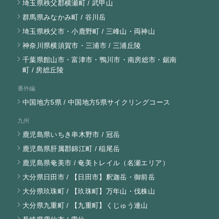
埼玉県秩父郡横瀬町 / 武甲山
群馬県みなかみ町 / 谷川岳
埼玉県秩父市・小鹿野町 / 三峰山・両神山
神奈川県横須賀市・三浦市 / 三浦丘陵
千葉県館山市・富津市・鴨川市・南房総市・鋸南
町 / 房総丘陵
番外編
中国地方5県 / 中国地方5県サイクリングコース
九州
鹿児島県いちき串木野市 / 冠岳
鹿児島県肝属郡錦江町 / 稲尾岳
鹿児島県奄美市 / 奄美トレイル（名瀬エリア）
大分県日田市 / 【日田市】釈迦岳・御前岳
大分県玖珠町 / 【玖珠町】万年山・伐株山
大分県九重町 / 【九重町】くじゅう連山