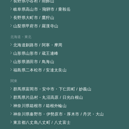
長野県小谷村 / 雨飾山
岐阜県高山市・飛騨市 / 乗鞍岳
長野県大町市 / 鷹狩山
山梨県甲府市 / 羅漢寺山
北海道・東北
北海道釧路市 / 阿寒・摩周
山形県山形市 / 蔵王連峰
山形県酒田市 / 鳥海山
福島県二本松市 / 安達太良山
関東
群馬県富岡市・安中市・下仁田町 / 妙義山
群馬県片品村・丸沼高原 / 日光白根山
神奈川県箱根市 / 箱根外輪山
神奈川県秦野市・伊勢原市・厚木市 / 丹沢・大山
東京都八丈島八丈町 / 八丈富士