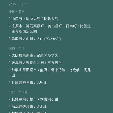
紹介エリア
中国・四国
山口県・周防大島 / 周防大島
庄原市・神石高原町・奥出雲町・日南町 / 比婆道
後帝釈国定公園
鳥取県大山町 / 大山(だいせん)
関西・中部
大阪府泉南市 / 紀泉アルプス
岐阜県大野郡白川村 / 三方岩岳
和歌山県田辺市 / 熊野古道中辺路・奇絶峡・高尾
山
兵庫県神戸市 / 六甲山
北陸・甲信越
長野県駒ヶ根市 / 木曽駒ヶ岳
新潟県佐渡市 / 金北山