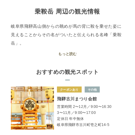
乗鞍岳 周辺の観光情報
岐阜県飛騨高山側からの眺めが馬の背に鞍を乗せた姿に
見えることからその名がついたと伝えられる名峰「乗鞍
岳」。
バスが走る標高としては日本一で、3000m級でありなが
もっと読む
ら「大自然と気軽に親しめる山」として家族連れにも人
気です。
おすすめの観光スポット
岐阜県側の麓には、北アルプスを一望できる露天風呂の
里としても有名な「奥飛騨温泉郷」があり、登山者の疲
クーポンあり
その他
れを癒してくれます。古い町並みが人気の飛騨高山エリ
飛騨古川まつり会館
アで昔ながらの日本文化に触れながら、温泉に浸かり、
営業時間 2〜12月／9:00〜16:30
飛騨牛で舌づづみ。ちょっと贅沢な山と街をめぐる旅を
3〜11月／9:00〜17:00
おすすめします。
定休日 年中無休
岐阜県飛騨市古川町壱之町14-5