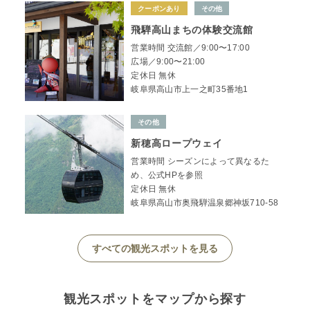
クーポンあり
その他
飛騨高山まちの体験交流館
営業時間 交流館／9:00〜17:00
広場／9:00〜21:00
定休日 無休
岐阜県高山市上一之町35番地1
その他
新穂高ロープウェイ
営業時間 シーズンによって異なるた
め、公式HPを参照
定休日 無休
岐阜県高山市奥飛騨温泉郷神坂710-58
すべての観光スポットを見る
観光スポットをマップから探す