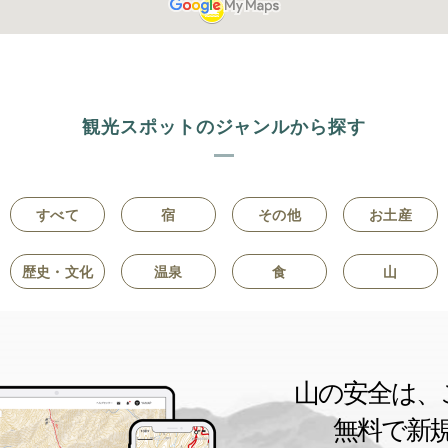
観光スポットのジャンルから探す
すべて
宿
その他
お土産
歴史・文化
温泉
食
山
山の安全は、
無料で新