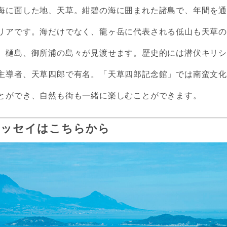
海に面した地、天草。紺碧の海に囲まれた諸島で、年間を
リアです。海だけでなく、龍ヶ岳に代表される低山も天草
、樋島、御所浦の島々が見渡せます。歴史的には潜伏キリ
主導者、天草四郎で有名。「天草四郎記念館」では南蛮文
とができ、自然も街も一緒に楽しむことができます。
エッセイはこちらから