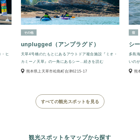
その他
宿
unplugged（アンプラグド）
シ
ロ・ヒ
天草4号橋のたもとにあるアウトドア複合施設『ミオ・
多島
カミーノ天草』の一角にあるシー
…続きを読む
いの
熊本県上天草市松島町合津6215-17
熊
すべての観光スポットを見る
観光スポットをマップから探す