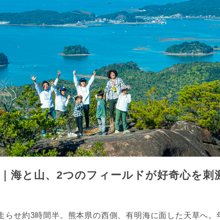
｜海と山、2つのフィールドが好奇心を刺
走らせ約3時間半。熊本県の西側、有明海に面した天草へ。