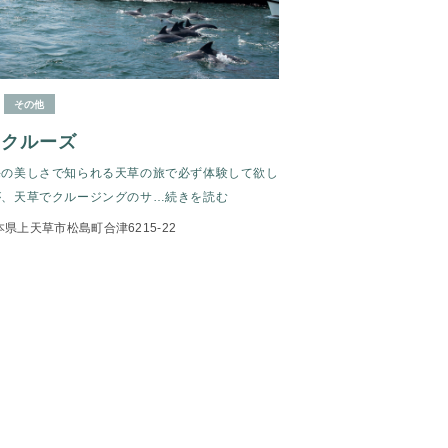
その他
ークルーズ
海の美しさで知られる天草の旅で必ず体験して欲し
が、天草でクルージングのサ
…続きを読む
本県上天草市松島町合津6215-22