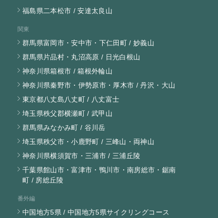
福島県二本松市 / 安達太良山
関東
群馬県富岡市・安中市・下仁田町 / 妙義山
群馬県片品村・丸沼高原 / 日光白根山
神奈川県箱根市 / 箱根外輪山
神奈川県秦野市・伊勢原市・厚木市 / 丹沢・大山
東京都八丈島八丈町 / 八丈富士
埼玉県秩父郡横瀬町 / 武甲山
群馬県みなかみ町 / 谷川岳
埼玉県秩父市・小鹿野町 / 三峰山・両神山
神奈川県横須賀市・三浦市 / 三浦丘陵
千葉県館山市・富津市・鴨川市・南房総市・鋸南
町 / 房総丘陵
番外編
中国地方5県 / 中国地方5県サイクリングコース