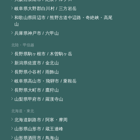
岐阜県大野郡白川村 / 三方岩岳
和歌山県田辺市 / 熊野古道中辺路・奇絶峡・高尾
山
兵庫県神戸市 / 六甲山
北陸・甲信越
長野県駒ヶ根市 / 木曽駒ヶ岳
新潟県佐渡市 / 金北山
長野県小谷村 / 雨飾山
岐阜県高山市・飛騨市 / 乗鞍岳
長野県大町市 / 鷹狩山
山梨県甲府市 / 羅漢寺山
北海道・東北
北海道釧路市 / 阿寒・摩周
山形県山形市 / 蔵王連峰
山形県酒田市 / 鳥海山