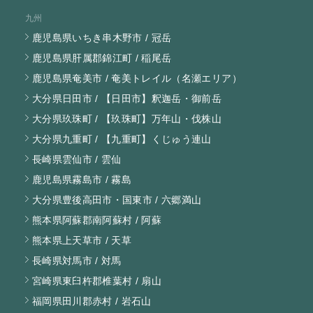
九州
鹿児島県いちき串木野市 / 冠岳
鹿児島県肝属郡錦江町 / 稲尾岳
鹿児島県奄美市 / 奄美トレイル（名瀬エリア）
大分県日田市 / 【日田市】釈迦岳・御前岳
大分県玖珠町 / 【玖珠町】万年山・伐株山
大分県九重町 / 【九重町】くじゅう連山
長崎県雲仙市 / 雲仙
鹿児島県霧島市 / 霧島
大分県豊後高田市・国東市 / 六郷満山
熊本県阿蘇郡南阿蘇村 / 阿蘇
熊本県上天草市 / 天草
長崎県対馬市 / 対馬
宮崎県東臼杵郡椎葉村 / 扇山
福岡県田川郡赤村 / 岩石山