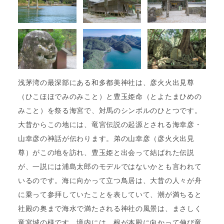
浅茅湾の最深部にある和多都美神社は、彦火火出見尊
（ひこほほでみのみこと）と豊玉姫命（とよたまひめの
みこと）を祭る海宮で、対馬のシンボルのひとつです。
大昔からこの地には、竜宮伝説の起源とされる海幸彦・
山幸彦の神話が伝わります。弟の山幸彦（彦火火出見
尊）がこの地を訪れ、豊玉姫と出会って結ばれた伝説
が、一説には浦島太郎のモデルではないかとも言われて
いるのです。海に向かって立つ鳥居は、大昔の人々が舟
に乗って参拝していたことを表していて、潮が満ちると
社殿の奥まで海水で満たされる神社の風景は、まさしく
竜宮城の様です。境内には、根が本殿に向かって伸び竜