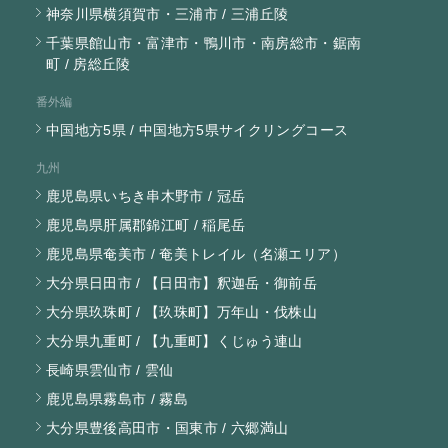
神奈川県横須賀市・三浦市 / 三浦丘陵
千葉県館山市・富津市・鴨川市・南房総市・鋸南
町 / 房総丘陵
番外編
中国地方5県 / 中国地方5県サイクリングコース
九州
鹿児島県いちき串木野市 / 冠岳
鹿児島県肝属郡錦江町 / 稲尾岳
鹿児島県奄美市 / 奄美トレイル（名瀬エリア）
大分県日田市 / 【日田市】釈迦岳・御前岳
大分県玖珠町 / 【玖珠町】万年山・伐株山
大分県九重町 / 【九重町】くじゅう連山
長崎県雲仙市 / 雲仙
鹿児島県霧島市 / 霧島
大分県豊後高田市・国東市 / 六郷満山