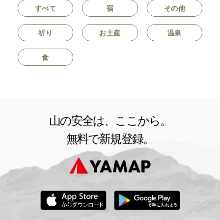
すべて
宿
その他
祈り
お土産
温泉
食
山の安全は、ここから。
無料で新規登録。