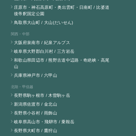
庄原市・神石高原町・奥出雲町・日南町 / 比婆道
後帝釈国定公園
鳥取県大山町 / 大山(だいせん)
関西・中部
大阪府泉南市 / 紀泉アルプス
岐阜県大野郡白川村 / 三方岩岳
和歌山県田辺市 / 熊野古道中辺路・奇絶峡・高尾
山
兵庫県神戸市 / 六甲山
北陸・甲信越
長野県駒ヶ根市 / 木曽駒ヶ岳
新潟県佐渡市 / 金北山
長野県小谷村 / 雨飾山
岐阜県高山市・飛騨市 / 乗鞍岳
長野県大町市 / 鷹狩山