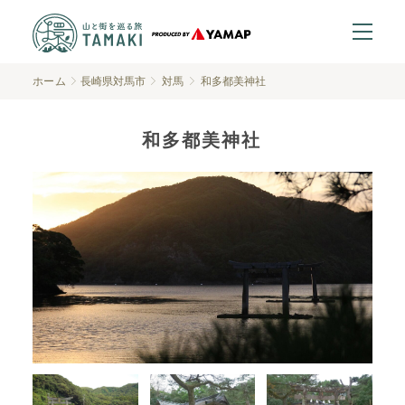
ホーム
長崎県対馬市
対馬
和多都美神社
和多都美神社