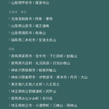
山梨県甲府市 / 羅漢寺山
北海道・東北
北海道釧路市 / 阿寒・摩周
山形県山形市 / 蔵王連峰
山形県酒田市 / 鳥海山
福島県二本松市 / 安達太良山
関東
群馬県富岡市・安中市・下仁田町 / 妙義山
群馬県片品村・丸沼高原 / 日光白根山
神奈川県箱根市 / 箱根外輪山
神奈川県秦野市・伊勢原市・厚木市 / 丹沢・大山
東京都八丈島八丈町 / 八丈富士
埼玉県秩父郡横瀬町 / 武甲山
群馬県みなかみ町 / 谷川岳
埼玉県秩父市・小鹿野町 / 三峰山・両神山