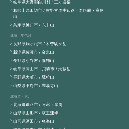
岐阜県大野郡白川村 / 三方岩岳
和歌山県田辺市 / 熊野古道中辺路・奇絶峡・高尾
山
兵庫県神戸市 / 六甲山
北陸・甲信越
長野県駒ヶ根市 / 木曽駒ヶ岳
新潟県佐渡市 / 金北山
長野県小谷村 / 雨飾山
岐阜県高山市・飛騨市 / 乗鞍岳
長野県大町市 / 鷹狩山
山梨県甲府市 / 羅漢寺山
北海道・東北
北海道釧路市 / 阿寒・摩周
山形県山形市 / 蔵王連峰
山形県酒田市 / 鳥海山