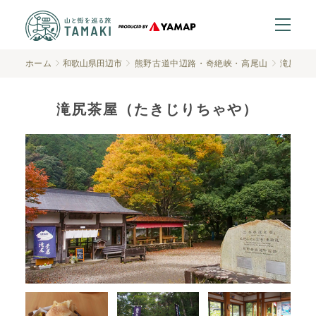
ホーム
和歌山県田辺市
熊野古道中辺路・奇絶峡・高尾山
滝尻茶屋
滝尻茶屋（たきじりちゃや）