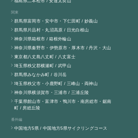
福島県二本松市 / 安達太良山
関東
群馬県富岡市・安中市・下仁田町 / 妙義山
群馬県片品村・丸沼高原 / 日光白根山
神奈川県箱根市 / 箱根外輪山
神奈川県秦野市・伊勢原市・厚木市 / 丹沢・大山
東京都八丈島八丈町 / 八丈富士
埼玉県秩父郡横瀬町 / 武甲山
群馬県みなかみ町 / 谷川岳
埼玉県秩父市・小鹿野町 / 三峰山・両神山
神奈川県横須賀市・三浦市 / 三浦丘陵
千葉県館山市・富津市・鴨川市・南房総市・鋸南
町 / 房総丘陵
番外編
中国地方5県 / 中国地方5県サイクリングコース