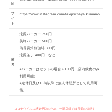
所
サ
https://www.instagram.com/takijirichaya.kumano/
イ
ト
滝尻バーガー 750円
美峰バーガー 500円
備長炭焙煎珈琲 300円
滝尻茶ぃ 400円 など
備
考
※バーガーはセットの場合＋100円（店内飲食のみ
利用可能）
※定休日及び15時以降は無人休憩所として利用可
能。
コロナウイルス感染予防のため、一部店舗では営業の短縮や