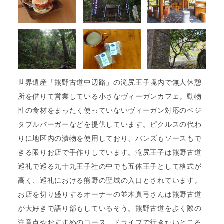
世界遺産「熊野古道中辺路」の滝尻王子境内で無人休憩
所を借りて営業している小さなヴィーガンカフェ。動物
性の食材をまったく使っていないヴィーガン対応のベジ
タブルバーガーなどを提供しています。ピクルスの代わ
りに地区内の漬物を使用しており、バンズもソースもで
きる限りお店で手作りしています。滝尻王子は熊野古道
巡礼で巡る九十九王子社の中でも五体王子として格式が
高く、巡礼における熊野の聖域の入口とされています。
お店を切り盛りするオーナーの並木真弓さんは熊野古道
が大好きで語り部もしているそう。熊野古道を歩く際の
注意点やおすすめのコース、ドライブで行きたいところ