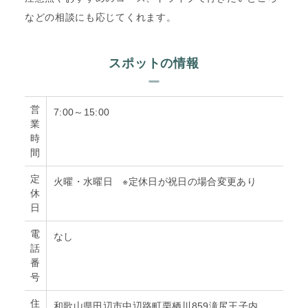
などの相談にも応じてくれます。
スポットの情報
営
7:00～15:00
業
時
間
定
火曜・水曜日 ※定休日が祝日の場合変更あり
休
日
電
なし
話
番
号
住
和歌山県田辺市中辺路町栗栖川859滝尻王子内