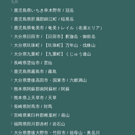
九州
鹿児島県いちき串木野市 / 冠岳
鹿児島県肝属郡錦江町 / 稲尾岳
鹿児島県奄美市 / 奄美トレイル（名瀬エリア）
大分県日田市 / 【日田市】釈迦岳・御前岳
大分県玖珠町 / 【玖珠町】万年山・伐株山
大分県九重町 / 【九重町】くじゅう連山
長崎県雲仙市 / 雲仙
鹿児島県霧島市 / 霧島
大分県豊後高田市・国東市 / 六郷満山
熊本県阿蘇郡南阿蘇村 / 阿蘇
熊本県上天草市 / 天草
長崎県対馬市 / 対馬
宮崎県東臼杵郡椎葉村 / 扇山
福岡県田川郡赤村 / 岩石山
大分県豊後大野市・竹田市 / 祖母山・奥岳川