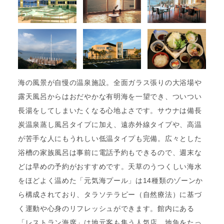
海の風景が自慢の温泉施設。全面ガラス張りの大浴場や
露天風呂からはおだやかな有明海を一望でき、ついつい
長湯をしてしまいたくなる心地よさです。サウナは備長
炭温泉蒸し風呂タイプに加え、遠赤外線タイプや、高温
が苦手な人にもうれしい低温タイプも完備。広々とした
浴槽の家族風呂は事前に電話予約もできるので、週末な
どは早めの予約がおすすめです。天草のうつくしい海水
をほどよく温めた「元気海プール」は14種類のゾーンか
ら構成されており、タラソテラピー（自然療法）に基づ
く運動や心身のリフレッシュができます。館内にある
「レストラン海席」は地元客も集う人気店。地魚をたっ