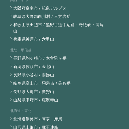
大阪府泉南市 / 紀泉アルプス
岐阜県大野郡白川村 / 三方岩岳
和歌山県田辺市 / 熊野古道中辺路・奇絶峡・高尾
山
兵庫県神戸市 / 六甲山
北陸・甲信越
長野県駒ヶ根市 / 木曽駒ヶ岳
新潟県佐渡市 / 金北山
長野県小谷村 / 雨飾山
岐阜県高山市・飛騨市 / 乗鞍岳
長野県大町市 / 鷹狩山
山梨県甲府市 / 羅漢寺山
北海道・東北
北海道釧路市 / 阿寒・摩周
山形県山形市 / 蔵王連峰