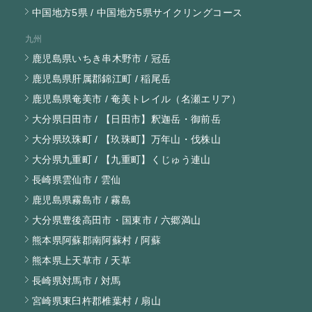
中国地方5県 / 中国地方5県サイクリングコース
九州
鹿児島県いちき串木野市 / 冠岳
鹿児島県肝属郡錦江町 / 稲尾岳
鹿児島県奄美市 / 奄美トレイル（名瀬エリア）
大分県日田市 / 【日田市】釈迦岳・御前岳
大分県玖珠町 / 【玖珠町】万年山・伐株山
大分県九重町 / 【九重町】くじゅう連山
長崎県雲仙市 / 雲仙
鹿児島県霧島市 / 霧島
大分県豊後高田市・国東市 / 六郷満山
熊本県阿蘇郡南阿蘇村 / 阿蘇
熊本県上天草市 / 天草
長崎県対馬市 / 対馬
宮崎県東臼杵郡椎葉村 / 扇山