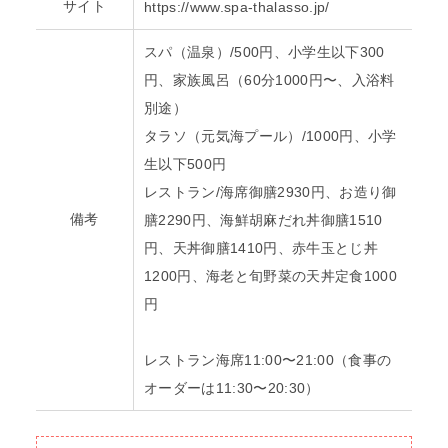
サイト
https://www.spa-thalasso.jp/
スパ（温泉）/500円、小学生以下300
円、家族風呂（60分1000円〜、入浴料
別途）
タラソ（元気海プール）/1000円、小学
生以下500円
レストラン/海席御膳2930円、お造り御
備考
膳2290円、海鮮胡麻だれ丼御膳1510
円、天丼御膳1410円、赤牛玉とじ丼
1200円、海老と旬野菜の天丼定食1000
円
レストラン海席11:00〜21:00（食事の
オーダーは11:30〜20:30）