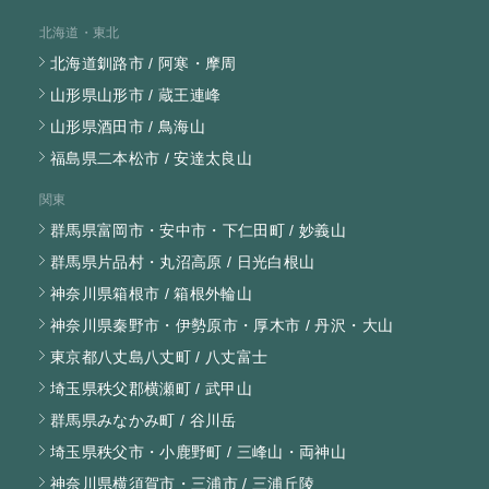
北海道・東北
北海道釧路市 / 阿寒・摩周
山形県山形市 / 蔵王連峰
山形県酒田市 / 鳥海山
福島県二本松市 / 安達太良山
関東
群馬県富岡市・安中市・下仁田町 / 妙義山
群馬県片品村・丸沼高原 / 日光白根山
神奈川県箱根市 / 箱根外輪山
神奈川県秦野市・伊勢原市・厚木市 / 丹沢・大山
東京都八丈島八丈町 / 八丈富士
埼玉県秩父郡横瀬町 / 武甲山
群馬県みなかみ町 / 谷川岳
埼玉県秩父市・小鹿野町 / 三峰山・両神山
神奈川県横須賀市・三浦市 / 三浦丘陵