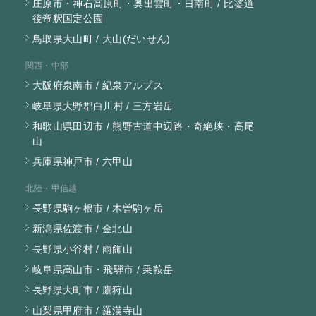
庄原市・神石高原町・奥出雲町・日南町 / 比婆道
後帝釈国定公園
鳥取県大山町 / 大山(だいせん)
関西・中部
大阪府泉南市 / 紀泉アルプス
岐阜県大野郡白川村 / 三方岩岳
和歌山県田辺市 / 熊野古道中辺路・奇絶峡・高尾
山
兵庫県神戸市 / 六甲山
北陸・甲信越
長野県駒ヶ根市 / 木曽駒ヶ岳
新潟県佐渡市 / 金北山
長野県小谷村 / 雨飾山
岐阜県高山市・飛騨市 / 乗鞍岳
長野県大町市 / 鷹狩山
山梨県甲府市 / 羅漢寺山