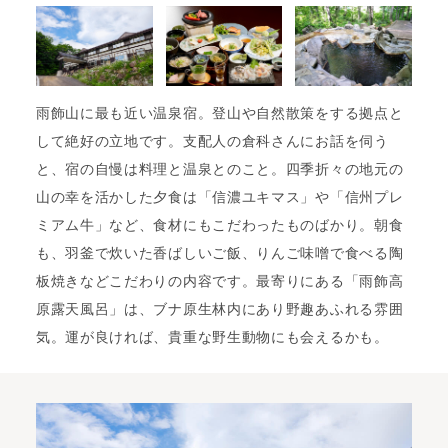
雨飾山に最も近い温泉宿。登山や自然散策をする拠点と
して絶好の立地です。支配人の倉科さんにお話を伺う
と、宿の自慢は料理と温泉とのこと。四季折々の地元の
山の幸を活かした夕食は「信濃ユキマス」や「信州プレ
ミアム牛」など、食材にもこだわったものばかり。朝食
も、羽釜で炊いた香ばしいご飯、りんご味噌で食べる陶
板焼きなどこだわりの内容です。最寄りにある「雨飾高
原露天風呂」は、ブナ原生林内にあり野趣あふれる雰囲
気。運が良ければ、貴重な野生動物にも会えるかも。