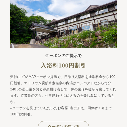
クーポンのご提示で
入浴料100円割引
受付にてYAMAPクーポン提示で、日帰り入浴料を通常料金から100
円割引。ナトリウム炭酸水素塩泉の内湯はコンパクトながら毎分
240Lの湧出量を誇る源泉掛け流しで、体の疲れを芯から癒してくれ
ます。従業員の方も、仕事終わりにに入るのを楽しみにしていると
か。
※クーポンを見せていただいたお客様1名に加え、同伴者１名まで
100円の割引。
クーポンの使い方