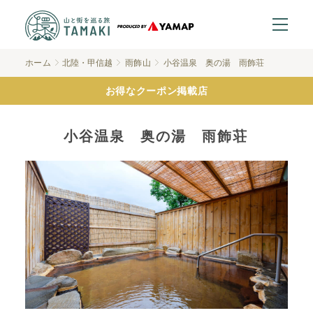
ホーム
北陸・甲信越
雨飾山
小谷温泉 奥の湯 雨飾荘
お得なクーポン掲載店
小谷温泉 奥の湯 雨飾荘