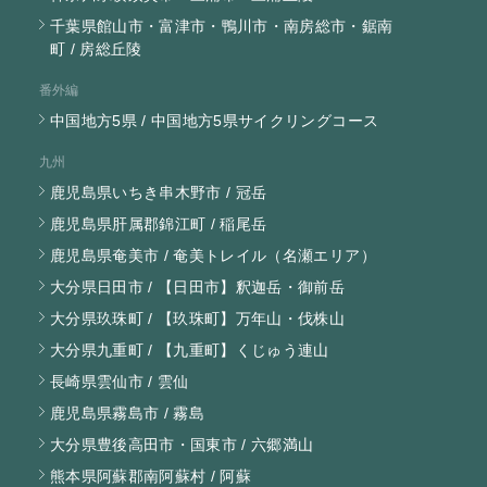
千葉県館山市・富津市・鴨川市・南房総市・鋸南
町 / 房総丘陵
番外編
中国地方5県 / 中国地方5県サイクリングコース
九州
鹿児島県いちき串木野市 / 冠岳
鹿児島県肝属郡錦江町 / 稲尾岳
鹿児島県奄美市 / 奄美トレイル（名瀬エリア）
大分県日田市 / 【日田市】釈迦岳・御前岳
大分県玖珠町 / 【玖珠町】万年山・伐株山
大分県九重町 / 【九重町】くじゅう連山
長崎県雲仙市 / 雲仙
鹿児島県霧島市 / 霧島
大分県豊後高田市・国東市 / 六郷満山
熊本県阿蘇郡南阿蘇村 / 阿蘇