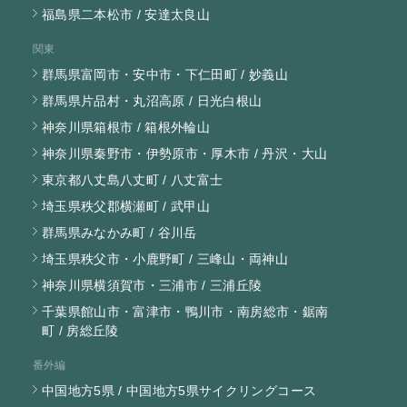
福島県二本松市 / 安達太良山
関東
群馬県富岡市・安中市・下仁田町 / 妙義山
群馬県片品村・丸沼高原 / 日光白根山
神奈川県箱根市 / 箱根外輪山
神奈川県秦野市・伊勢原市・厚木市 / 丹沢・大山
東京都八丈島八丈町 / 八丈富士
埼玉県秩父郡横瀬町 / 武甲山
群馬県みなかみ町 / 谷川岳
埼玉県秩父市・小鹿野町 / 三峰山・両神山
神奈川県横須賀市・三浦市 / 三浦丘陵
千葉県館山市・富津市・鴨川市・南房総市・鋸南
町 / 房総丘陵
番外編
中国地方5県 / 中国地方5県サイクリングコース