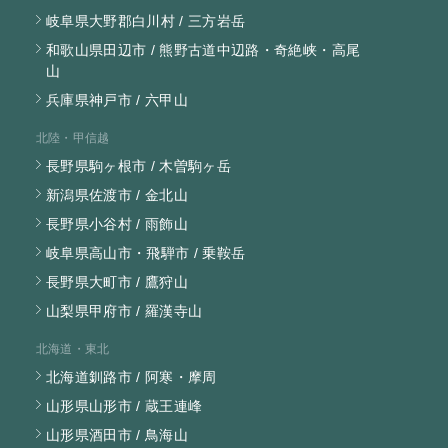
岐阜県大野郡白川村 / 三方岩岳
和歌山県田辺市 / 熊野古道中辺路・奇絶峡・高尾
山
兵庫県神戸市 / 六甲山
北陸・甲信越
長野県駒ヶ根市 / 木曽駒ヶ岳
新潟県佐渡市 / 金北山
長野県小谷村 / 雨飾山
岐阜県高山市・飛騨市 / 乗鞍岳
長野県大町市 / 鷹狩山
山梨県甲府市 / 羅漢寺山
北海道・東北
北海道釧路市 / 阿寒・摩周
山形県山形市 / 蔵王連峰
山形県酒田市 / 鳥海山