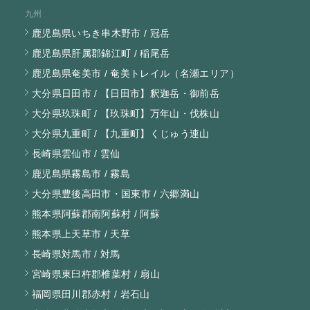
九州
鹿児島県いちき串木野市 / 冠岳
鹿児島県肝属郡錦江町 / 稲尾岳
鹿児島県奄美市 / 奄美トレイル（名瀬エリア）
大分県日田市 / 【日田市】釈迦岳・御前岳
大分県玖珠町 / 【玖珠町】万年山・伐株山
大分県九重町 / 【九重町】くじゅう連山
長崎県雲仙市 / 雲仙
鹿児島県霧島市 / 霧島
大分県豊後高田市・国東市 / 六郷満山
熊本県阿蘇郡南阿蘇村 / 阿蘇
熊本県上天草市 / 天草
長崎県対馬市 / 対馬
宮崎県東臼杵郡椎葉村 / 扇山
福岡県田川郡赤村 / 岩石山