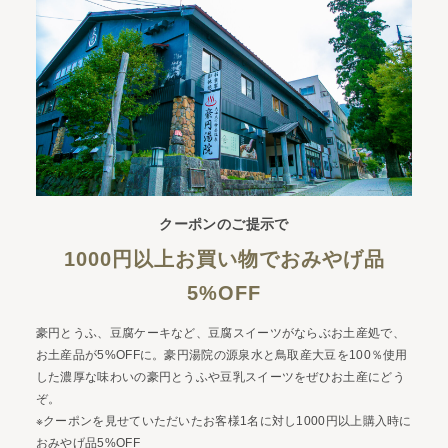
クーポンのご提示で
1000円以上お買い物でおみやげ品
5%OFF
豪円とうふ、豆腐ケーキなど、豆腐スイーツがならぶお土産処で、
お土産品が5%OFFに。豪円湯院の源泉水と鳥取産大豆を100％使用
した濃厚な味わいの豪円とうふや豆乳スイーツをぜひお土産にどう
ぞ。
※クーポンを見せていただいたお客様1名に対し1000円以上購入時に
おみやげ品5%OFF