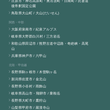
庄原市・神石高原町・奥出雲町・日南町 / 比婆道
後帝釈国定公園
鳥取県大山町 / 大山(だいせん)
関西・中部
大阪府泉南市 / 紀泉アルプス
岐阜県大野郡白川村 / 三方岩岳
和歌山県田辺市 / 熊野古道中辺路・奇絶峡・高尾
山
兵庫県神戸市 / 六甲山
北陸・甲信越
長野県駒ヶ根市 / 木曽駒ヶ岳
新潟県佐渡市 / 金北山
長野県小谷村 / 雨飾山
岐阜県高山市・飛騨市 / 乗鞍岳
長野県大町市 / 鷹狩山
山梨県甲府市 / 羅漢寺山