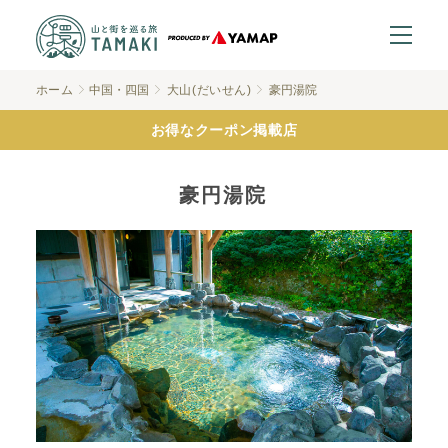
ホーム
中国・四国
大山(だいせん)
豪円湯院
お得なクーポン掲載店
豪円湯院