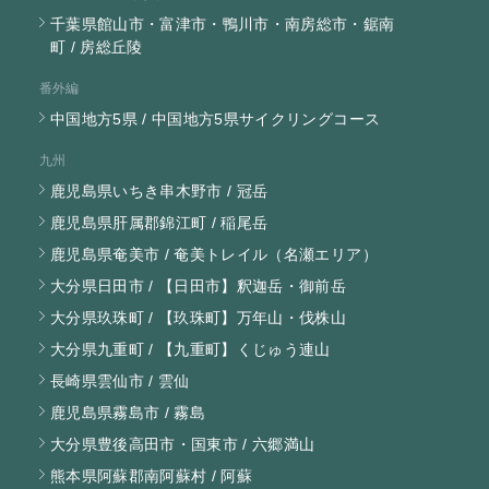
千葉県館山市・富津市・鴨川市・南房総市・鋸南
町 / 房総丘陵
番外編
中国地方5県 / 中国地方5県サイクリングコース
九州
鹿児島県いちき串木野市 / 冠岳
鹿児島県肝属郡錦江町 / 稲尾岳
鹿児島県奄美市 / 奄美トレイル（名瀬エリア）
大分県日田市 / 【日田市】釈迦岳・御前岳
大分県玖珠町 / 【玖珠町】万年山・伐株山
大分県九重町 / 【九重町】くじゅう連山
長崎県雲仙市 / 雲仙
鹿児島県霧島市 / 霧島
大分県豊後高田市・国東市 / 六郷満山
熊本県阿蘇郡南阿蘇村 / 阿蘇