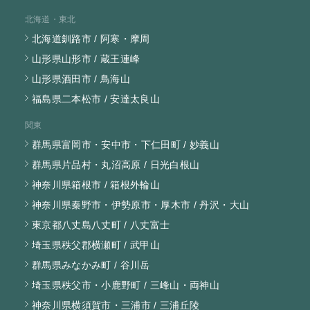
北海道・東北
北海道釧路市 / 阿寒・摩周
山形県山形市 / 蔵王連峰
山形県酒田市 / 鳥海山
福島県二本松市 / 安達太良山
関東
群馬県富岡市・安中市・下仁田町 / 妙義山
群馬県片品村・丸沼高原 / 日光白根山
神奈川県箱根市 / 箱根外輪山
神奈川県秦野市・伊勢原市・厚木市 / 丹沢・大山
東京都八丈島八丈町 / 八丈富士
埼玉県秩父郡横瀬町 / 武甲山
群馬県みなかみ町 / 谷川岳
埼玉県秩父市・小鹿野町 / 三峰山・両神山
神奈川県横須賀市・三浦市 / 三浦丘陵