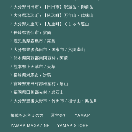
大分県日田市 / 【日田市】釈迦岳・御前岳
大分県玖珠町 / 【玖珠町】万年山・伐株山
大分県九重町 / 【九重町】くじゅう連山
長崎県雲仙市 / 雲仙
鹿児島県霧島市 / 霧島
大分県豊後高田市・国東市 / 六郷満山
熊本県阿蘇郡南阿蘇村 / 阿蘇
熊本県上天草市 / 天草
長崎県対馬市 / 対馬
宮崎県東臼杵郡椎葉村 / 扇山
福岡県田川郡赤村 / 岩石山
大分県豊後大野市・竹田市 / 祖母山・奥岳川
掲載をお考えの方
運営会社
YAMAP
YAMAP MAGAZINE
YAMAP STORE