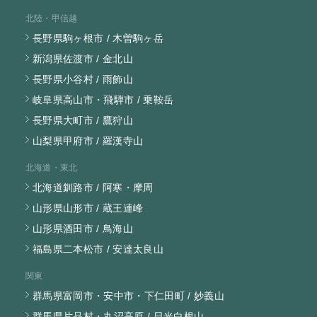
北陸・甲信越
長野県駒ヶ根市 / 木曽駒ヶ岳
新潟県佐渡市 / 金北山
長野県小谷村 / 雨飾山
岐阜県高山市・飛騨市 / 乗鞍岳
長野県大町市 / 鷹狩山
山梨県甲府市 / 羅漢寺山
北海道・東北
北海道釧路市 / 阿寒・摩周
山形県山形市 / 蔵王連峰
山形県酒田市 / 鳥海山
福島県二本松市 / 安達太良山
関東
群馬県富岡市・安中市・下仁田町 / 妙義山
群馬県片品村・丸沼高原 / 日光白根山