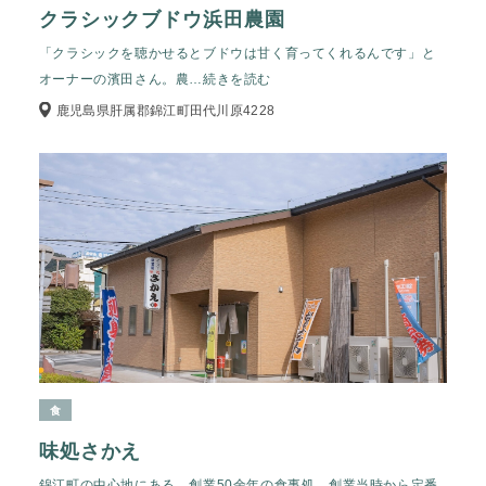
クラシックブドウ浜田農園
「クラシックを聴かせるとブドウは甘く育ってくれるんです」と
オーナーの濱田さん。農
…続きを読む
鹿児島県肝属郡錦江町田代川原4228
食
味処さかえ
錦江町の中心地にある、創業50余年の食事処。創業当時から定番