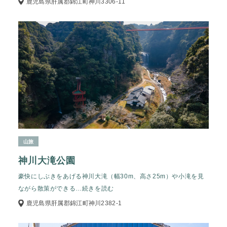
鹿児島県肝属郡錦江町神川3306-11
山旅
神川大滝公園
豪快にしぶきをあげる神川大滝（幅30m、高さ25m）や小滝を見
ながら散策ができる
…続きを読む
鹿児島県肝属郡錦江町神川2382-1