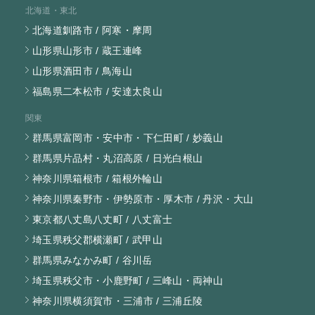
北海道・東北
北海道釧路市 / 阿寒・摩周
山形県山形市 / 蔵王連峰
山形県酒田市 / 鳥海山
福島県二本松市 / 安達太良山
関東
群馬県富岡市・安中市・下仁田町 / 妙義山
群馬県片品村・丸沼高原 / 日光白根山
神奈川県箱根市 / 箱根外輪山
神奈川県秦野市・伊勢原市・厚木市 / 丹沢・大山
東京都八丈島八丈町 / 八丈富士
埼玉県秩父郡横瀬町 / 武甲山
群馬県みなかみ町 / 谷川岳
埼玉県秩父市・小鹿野町 / 三峰山・両神山
神奈川県横須賀市・三浦市 / 三浦丘陵