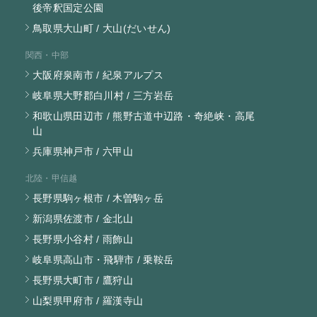
後帝釈国定公園
鳥取県大山町 / 大山(だいせん)
関西・中部
大阪府泉南市 / 紀泉アルプス
岐阜県大野郡白川村 / 三方岩岳
和歌山県田辺市 / 熊野古道中辺路・奇絶峡・高尾
山
兵庫県神戸市 / 六甲山
北陸・甲信越
長野県駒ヶ根市 / 木曽駒ヶ岳
新潟県佐渡市 / 金北山
長野県小谷村 / 雨飾山
岐阜県高山市・飛騨市 / 乗鞍岳
長野県大町市 / 鷹狩山
山梨県甲府市 / 羅漢寺山