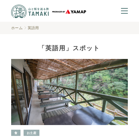
ホーム
英語用
「英語用」スポット
食
お土産