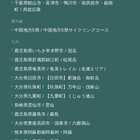
千葉県館山市・富津市・鴨川市・南房総市・鋸南
町 / 房総丘陵
番外編
中国地方5県 / 中国地方5県サイクリングコース
九州
鹿児島県いちき串木野市 / 冠岳
鹿児島県肝属郡錦江町 / 稲尾岳
鹿児島県奄美市 / 奄美トレイル（名瀬エリア）
大分県日田市 / 【日田市】釈迦岳・御前岳
大分県玖珠町 / 【玖珠町】万年山・伐株山
大分県九重町 / 【九重町】くじゅう連山
長崎県雲仙市 / 雲仙
鹿児島県霧島市 / 霧島
大分県豊後高田市・国東市 / 六郷満山
熊本県阿蘇郡南阿蘇村 / 阿蘇