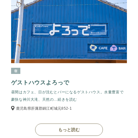
宿
ゲストハウスよろっで
昼間はカフェ、日が沈むとバーになるゲストハウス。水量豊富で
豪快な神川大滝、天然の
…続きを読む
鹿児島県肝属郡錦江町城元852-1
もっと読む